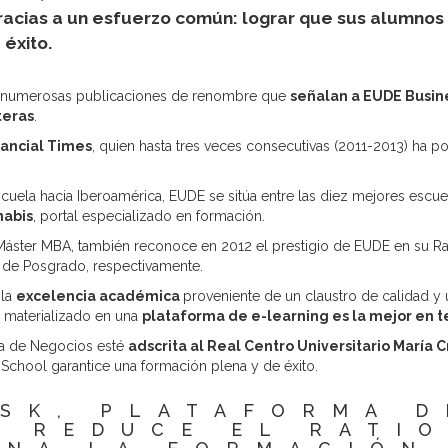
gracias a un esfuerzo común: lograr que sus alumno
 éxito.
 en numerosas publicaciones de renombre que
señalan a EUDE Busin
teras
.
nancial Times
, quien hasta tres veces consecutivas (2011-2013) ha 
Escuela hacia Iberoamérica, EUDE se sitúa entre las diez mejores esc
nabis
, portal especializado en formación.
 Máster MBA, también reconoce en 2012 el prestigio de EUDE en su R
 de Posgrado, respectivamente.
 la
excelencia académica
proveniente de un claustro de calidad y 
 materializado en una
plataforma de e-learning es la mejor en 
la de Negocios esté
adscrita al Real Centro Universitario María Cr
School garantice una formación plena y de éxito.
SK, PLATAFORMA 
, REDUCE EL RATI