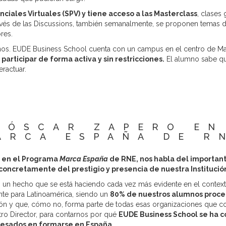
ciales Virtuales (SPV) y tiene acceso a las Masterclass
, clases
vés de las Discussions, también semanalmente, se proponen temas de
res.
mnos. EUDE Business School cuenta con un campus en el centro de Mad
articipar de forma activa y sin restricciones.
El alumno sabe qu
eractuar.
 ÓSCAR ZAPERO E
ARCA ESPAÑA DE R
o en el Programa
Marca España
de RNE, nos habla del importan
 concretamente del prestigio y presencia de nuestra Instituci
 un hecho que se está haciendo cada vez más evidente en el contexto
nte para Latinoamérica, siendo un
80% de nuestros alumnos proc
ón y que, cómo no, forma parte de todas esas organizaciones que c
tro Director, para contarnos por qué
EUDE Business School se ha c
eresados en formarse en España.