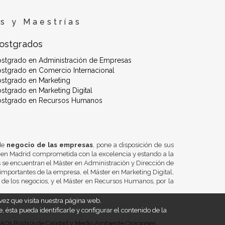
s y Maestrías
ostgrados
ostgrado en Administración de Empresas
stgrado en Comercio Internacional
stgrado en Marketing
stgrado en Marketing Digital
ostgrado en Recursos Humanos
 de
negocio de las empresas
, pone a disposición de sus
 en Madrid comprometida con la excelencia y estando a la
se encuentran el Máster en Administración y Dirección de
importantes de la empresa, el Máster en Marketing Digital,
n de los negocios, y el Máster en Recursos Humanos, por la
ez que visita nuestra página web.
 ésta pueda identificarle y configurar el contenido de la
FAQs
Política de Calidad y Medio Ambiente
Opiniones