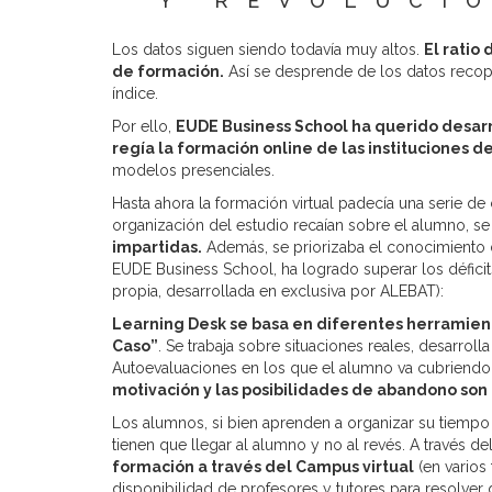
Y REVOLUCI
Los datos siguen siendo todavía muy altos.
El ratio
de formación.
Así se desprende de los datos recopi
índice.
Por ello,
EUDE Business School ha querido desarr
regía la formación online de las instituciones d
modelos presenciales.
Hasta ahora la formación virtual padecía una serie de
organización del estudio recaían sobre el alumno, se
impartidas.
Además, se priorizaba el conocimiento 
EUDE Business School, ha logrado superar los déficits
propia, desarrollada en exclusiva por ALEBAT):
Learning Desk se basa en diferentes herramien
Caso”
. Se trabaja sobre situaciones reales, desarrol
Autoevaluaciones en los que el alumno va cubriendo e
motivación y las posibilidades de abandono so
Los alumnos, si bien aprenden a organizar su tiempo 
tienen que llegar al alumno y no al revés. A través de
formación a través del Campus virtual
(en varios 
disponibilidad de profesores y tutores para resolver 