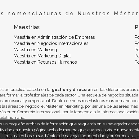
es nomenclaturas de Nuestros Máster
Maestrías
P
Maestría en Administración de Empresas
P
Maestría en Negocios Internacionales
Po
Maestría en Marketing
Po
Maestría en Marketing Digital
Po
Maestría en Recursos Humanos
P
ación práctica basada en la
gestión y dirección
en las diferentes áreas
ra formar a profesionales de cada sector. Una escuela de negocios situada
os profesional y empresarial. Dentro de nuestros Másteres más demandados 
 las áreas de negocio, el Máster en Marketing, por ser una de las áreas más 
áster en Comercio Internacional, por la tendencia a la internacionalizació
pital humano.
 es un pequeño archivo de información que se guarda en su navegador cada v
 actividad en nuestra página web, de manera que, cuando la visite nuevamente,
A, MADRID - (+34) 91 593 15 45 || EMAIL: informacion@eude.es
misma en base a sus hábitos de navegación, identidad y preferencias.
vacidad
|
Política de Cookies
|
Política de Protección de Datos
Acreditaciones