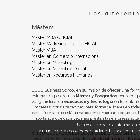
Las diferent
Másters
Máster MBA OFICIAL
Máster Marketing Digital OFICIAL
Máster MBA
Máster en Comercio Internacional
Máster en Marketing
Máster en Marketing Digital
Máster en Recursos Humanos
EUDE Business School en su misión de ofrecer una form
estudiantes programas
Máster y Posgrados
pensados pa
vanguardia de la
educación y tecnología
en los entorn
Empresas, por su capacidad para formar a líderes en todas
por la fuerza que está tomando en el mercado actual, el M
importancia que cada vez más prestan las empresas al ca
Una cookie o galleta informática
La utilidad de las cookies es guardar el historial de su
© 2025 EUDE - ESCUELA EUROPEA DE DIRECCIÓN Y EMPRES
Todos los derechos reservados
Aviso legal
|
Política de pri