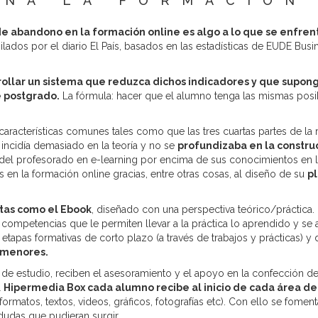
ONA LA FORMACIÓN 
 de abandono en la formación online es algo a lo que se enfren
lados por el diario El País, basados en las estadísticas de EUDE Bu
ollar un sistema que reduzca dichos indicadores y que supon
e postgrado.
La fórmula: hacer que el alumno tenga las mismas posib
 características comunes tales como que las tres cuartas partes de la 
 incidía demasiado en la teoría y no se
profundizaba en la construc
del profesorado en e-learning por encima de sus conocimientos en l
 en la formación online gracias, entre otras cosas, al diseño de su
pl
tas como el Ebook
, diseñado con una perspectiva teórico/práctica.
la competencias que le permiten llevar a la práctica lo aprendido y s
tapas formativas de corto plazo (a través de trabajos y prácticas) y 
n menores.
de estudio, reciben el asesoramiento y el apoyo en la confección de
l
Hipermedia Box cada alumno recibe al inicio de cada área de
formatos, textos, videos, gráficos, fotografías etc). Con ello se fome
dudas que pudieran surgir.