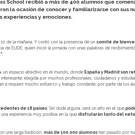
ss School recibió a más de 400 alumnos que comenz
ron la ocasión de conocer y familiarizarse con sus
s experiencias y emociones.
 10 de la mañana. Y contó con la presencia de un
comité de bienve
cia de EUDE, quien inició la jornada con unas palabras de recibimient
a
“.
a
, un espacio atractivo en el mundo, donde
España y Madrid son re
interesante, elegida por muchos profesionales, ciudadanos y estudi
van a requerir mucho esfuerzo y trabajo constante, por parte de los 
cedentes de 18 países
. Sin duda alguna, será un año en el que
podr
o una experiencia muy positiva en la que
disfrutarán tanto del net
n una larga tradición,
más de 100.000 alumnos
han pasado por n