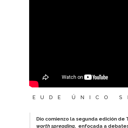
EUDE ÚNICO 
Dio comienzo la segunda edición de
worth spreading,
enfocada a debates y