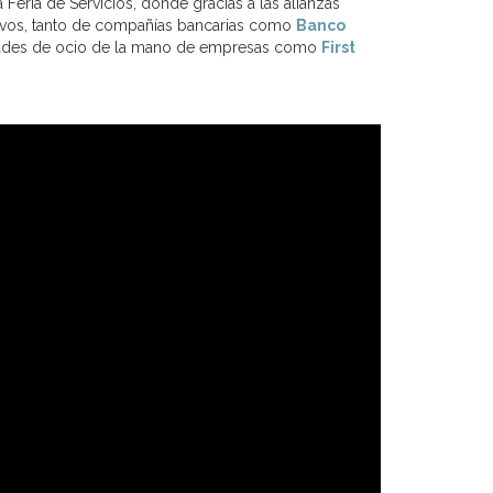
la Feria de Servicios, donde gracias a las alianzas
sivos, tanto de compañías bancarias como
Banco
ividades de ocio de la mano de empresas como
First