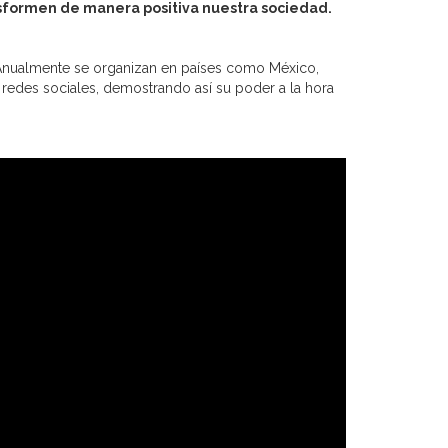
sformen de manera positiva nuestra sociedad.
nualmente se organizan en países como México,
 redes sociales, demostrando así su poder a la hora