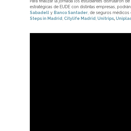
Para finalizar la jornada los estudiantes disfrutaron
estratégicas de EUDE con distintas empresas, podrá
Sabadell
y
Banco Santader
, de seguros médicos
Steps in Madrid
,
Citylife Madrid
,
Unitrips
,
Unipla