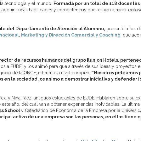
 la tecnología y el mundo.
Formada por un total de 118 docentes
adquirir unas habilidades y competencias que les van a hacer exitoso
le del Departamento de Atención al Alumnno,
presentó a los di
nacional, Marketing y Dirección Comercial y Coaching
,
que acomp
rector de recursos humanos del grupo Ilunion Hotels, pertene
os a EUDE, y los animó para que a través de sus ideas y proyectos em
ocio de la ONCE, referente a nivel europeo.
“Nosotros peleamos p
os en la sociedad, os animo a demostrar iniciativa y defender 
cía y Nina Páez, antiguos estudiantes de EUDE. Hablaron sobre su e
 este año, del cual van a obtener experiencias inolvidables. La últim
ss School
y Catedrático de Economía de la Empresa por la Universi
incipal activo de una empresa son las personas, en ellas tiene q