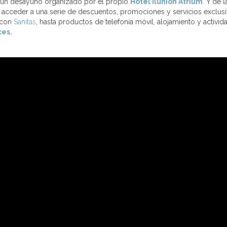
 de un desayuno organizado por el propio
Hotel Ilunion Atrium
. Y de 
n acceder a una serie de descuentos, promociones y servicios exclu
 con
Sanitas
, hasta productos de telefonía móvil, alojamiento y act
ces.