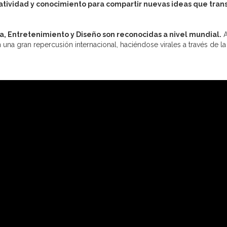
atividad y conocimiento para compartir nuevas ideas que tran
ía, Entretenimiento y Diseño son reconocidas a nivel mundial.
A
una gran repercusión internacional, haciéndose virales a través de la