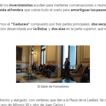
de los
inversionistas
acudían para mantener conversaciones o reuni
pida alfombra
que cubría todo el suelo para
amortiguar los pasos
amos el
“Caduceo”
compuesto por tres partes principales:
dos serp
ción desarrollada por
la Bolsa
; y
dos alas
en la parte superior, que 
El Salón de Fumadores
strecho y alargado, con ventanas que dan a la Plaza de la Lealtad. S
 uno de Alfonso XII y otro de Juan Carlos I.