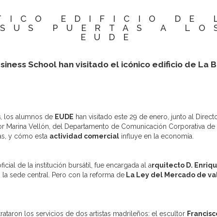
TICO EDIFICIO DE 
 SUS PUERTAS A LO
EUDE
ness School han visitado el icónico edificio de La 
s
, los alumnos de
EUDE
han visitado este 29 de enero, junto al Direc
por Marina Vellón, del Departamento de Comunicación Corporativa de
icas, y cómo esta
actividad comercial
influye en la economía.
cial de la institución bursátil, fue encargada al a
rquitecto D. Enriq
9 la sede central. Pero con la reforma de
La Ley del Mercado de va
trataron los servicios de dos artistas madrileños: el escultor
Francisc