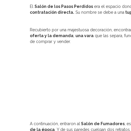
El
Salón de los Pasos Perdidos
era el espacio don
contratación directa.
Su nombre se debe a una
tu
Recubierto por una majestuosa decoración, encontr
oferta y la demanda
;
una vara
que las separa, fun
de comprar y vender.
A continuación, entraron al
Salón de Fumadores
, e
de la época
. Y de sus paredes cuelgan dos retratos,