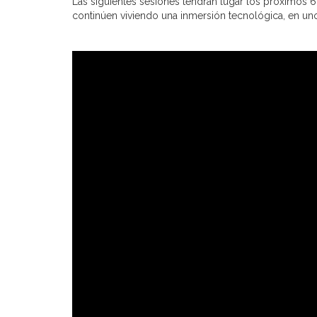
Las siguientes sesiones tendrán lugar los próximos 6
continúen viviendo una inmersión tecnológica, en uno