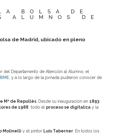
LA BOLSA DE
S ALUMNOS DE
Bolsa de Madrid, ubicado en pleno
tor del Departamento de Atención al Alumno, el
BME
, y a lo largo de la jornada pudieron conocer de
ue Mª de Repullés
. Desde su inauguración en
1893
lores de 1988
todo el
proceso se digitaliza
y la
o Molinelli
y el pintor
Luis Taberner
. En todos los