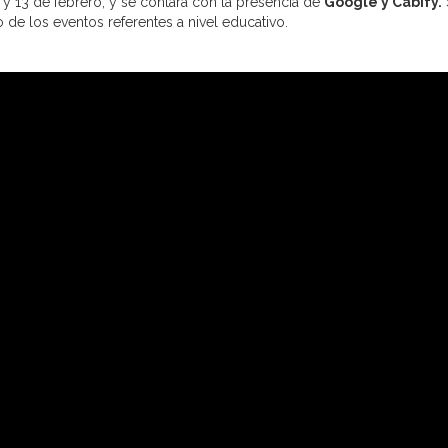
 y 13 de febrero, y se contará con la presencia de
Google y Cabify.
 de los eventos referentes a nivel educativo.