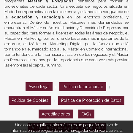
programas
Máster y Posgrados
pensados para formar a
profesionales de cada sector. Una escuela de negocios situada en
Madrid comprometida con la excelencia y estando a la vanguardia de
la
educación y tecnología
en los entornos profesional y
empresarial. Dentro de nuestros Másteres más demandados se
encuentran el Máster en Administración y Dirección de Empresas, por
su capacidad para formar a líderes en todas las áreas de negocio, el
Máster en Marketing, por ser una de las áreas más importantes de la
empresa, el Máster en Marketing Digital, por la fuerza que está
tomando en el mercado actual, el Máster en Comercio Internacional,
por la tendencia a la internacionalización de los negocios, y el Máster
en Recursos Humanos, por la importancia que cada vez más prestan
las empresas al capital humano.
Aviso legal
Política de privacidad
|
|
Política de Cookies
Política de Protección de Datos
|
Acreditaciones
FAQs
Una cookie o galleta informática es un pequeño archivo de
Política de Calidad y Medio Ambiente
información que se guarda en su navegador cada vez que visita