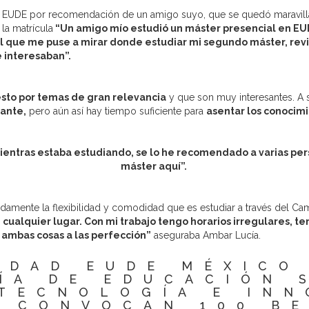
ó EUDE por recomendación de un amigo suyo, que se quedó maravillad
 la matrícula
“Un amigo mío estudió un máster presencial en EUD
l que me puse a mirar donde estudiar mi segundo máster, revi
e interesaban”.
to por temas de gran relevancia
y que son muy interesantes. A s
tante,
pero aún así hay tiempo suficiente para
asentar los conocim
entras estaba estudiando, se lo he recomendado a varias pers
máster aquí”.
damente la flexibilidad y comodidad que es estudiar a través del C
ualquier lugar. Con mi trabajo tengo horarios irregulares, ten
ambas cosas a las perfección”
aseguraba Ambar Lucía.
IDAD EUDE MÉXICO
ÍA DE EDUCACIÓN 
 TECNOLOGÍA E INN
 CONVOCAN 100 B