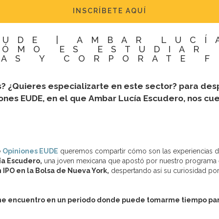
INSCRÍBETE AQUÍ
EUDE | AMBAR LUCÍ
CÓMO ES ESTUDIAR 
AS Y CORPORATE 
s? ¿Quieres especializarte en este sector? para de
ones EUDE, en el que Ambar Lucía Escudero, nos cu
e
Opiniones EUDE
queremos compartir cómo son las experiencias d
ía Escudero,
una joven mexicana que apostó por nuestro programa
n IPO en la Bolsa de Nueva York,
despertando así su curiosidad por 
 me encuentro en un periodo donde puede tomarme tiempo pa