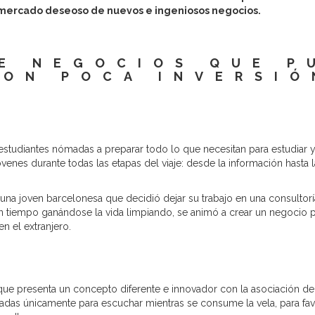
n mercado deseoso de nuevos e ingeniosos negocios.
DE NEGOCIOS QUE P
CON POCA INVERSIÓ
studiantes nómadas a preparar todo lo que necesitan para estudiar y 
enes durante todas las etapas del viaje: desde la información hasta la
una joven barcelonesa que decidió dejar su trabajo en una consultorí
r un tiempo ganándose la vida limpiando, se animó a crear un negocio 
en el extranjero.
que presenta un concepto diferente e innovador con la asociación d
eñadas únicamente para escuchar mientras se consume la vela, para f