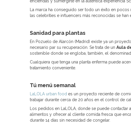
enciendas y sumergirte en la auténtica experiencia Sc
La marca ha conseguido ser todo un éxito en pocos m
las celebrities e influencers más reconocidas se han 
Sanidad para plantas
En Pozuelo de Alarcón (Madrid) existe ya un proyecto
necesario par su recuperación. Se trata de un
Aula d
sostenible donde se engloba, también, el denominado 
Cualquiera que tenga una planta enferma puede acerca
tratamiento conveniente.
Tú menú semanal
LaLOLA urban food
es un proyecto reciente de comi
trabajar durante cerca de 20 años en el control de c
Los pedidos en LaLOLA, donde se puede contactar a t
alimentos y ofrecer al cliente comida fresca que enca
durante 14 días sin necesidad de congelar.