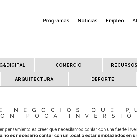
Programas
Noticias
Empleo
A
G&DIGITAL
COMERCIO
RECURSOS
ARQUITECTURA
DEPORTE
E NEGOCIOS QUE 
ON POCA INVERSI
 pensamiento es creer que necesitamos contar con una fuerte inversi
ya no es necesario contar con un local o estar emplazados en un 