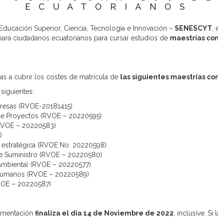
ECUATORIANOS
 Educación Superior, Ciencia, Tecnología e Innovación –
SENESCYT
,
ara ciudadanos ecuatorianos para cursar estudios de
maestrías con
as a cubrir los costes de matrícula de
las siguientes maestrías con
siguientes:
presas (RVOE-20181415)
 de Proyectos (RVOE – 20220595)
(RVOE – 20220583)
)
n estratégica (RVOE No. 20220598)
de Suministro (RVOE – 20220580)
 Ambiental (RVOE – 20220577)
 Humanos (RVOE – 20220589)
RVOE – 20220587)
cumentación
finaliza el día 14 de Noviembre de 2022
, inclusive. 