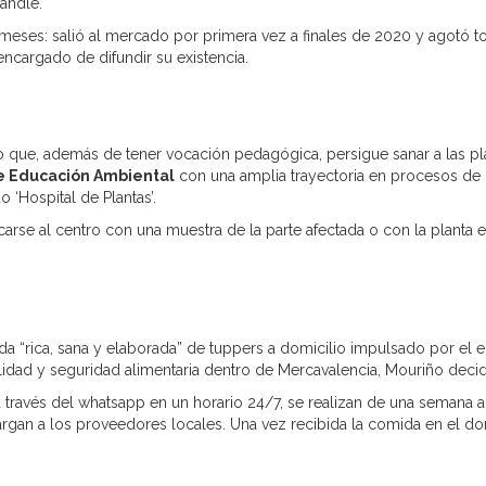
andle.
eses: salió al mercado por primera vez a finales de 2020 y agotó to
encargado de difundir su existencia.
 que, además de tener vocación pedagógica, persigue sanar a las pla
e Educación Ambiental
con una amplia trayectoria en procesos de p
‘Hospital de Plantas’.
rse al centro con una muestra de la parte afectada o con la planta en
da “rica, sana y elaborada” de tuppers a domicilio impulsado por e
alidad y seguridad alimentaria dentro de Mercavalencia, Mouriño decid
ravés del whatsapp en un horario 24/7, se realizan de una semana a
rgan a los proveedores locales. Una vez recibida la comida en el domi