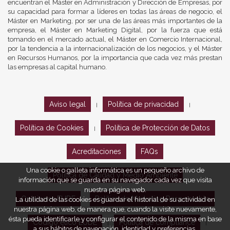
encuentran el Máster en Administración y Dirección de Empresas, por
su capacidad para formar a líderes en todas las áreas de negocio, el
Máster en Marketing, por ser una de las áreas más importantes de la
empresa, el Máster en Marketing Digital, por la fuerza que está
tomando en el mercado actual, el Máster en Comercio Internacional,
por la tendencia a la internacionalización de los negocios, y el Máster
en Recursos Humanos, por la importancia que cada vez más prestan
las empresas al capital humano.
Aviso legal
Política de privacidad
|
|
Política de Cookies
Política de Protección de Datos
|
Acreditaciones
FAQs
Una cookie o galleta informática es un pequeño archivo de
Política de Calidad y Medio Ambiente
información que se guarda en su navegador cada vez que visita
nuestra página web.
Opiniones EUDE
Política de Marketing Responsable
La utilidad de las cookies es guardar el historial de su actividad en
nuestra página web, de manera que, cuando la visite nuevamente,
ésta pueda identificarle y configurar el contenido de la misma en base
Código ético EUDE
Política de compliance
|
|
a sus hábitos de navegación, identidad y preferencias.