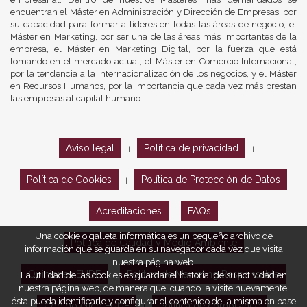
encuentran el Máster en Administración y Dirección de Empresas, por
su capacidad para formar a líderes en todas las áreas de negocio, el
Máster en Marketing, por ser una de las áreas más importantes de la
empresa, el Máster en Marketing Digital, por la fuerza que está
tomando en el mercado actual, el Máster en Comercio Internacional,
por la tendencia a la internacionalización de los negocios, y el Máster
en Recursos Humanos, por la importancia que cada vez más prestan
las empresas al capital humano.
Aviso legal
Política de privacidad
|
|
Política de Cookies
Política de Protección de Datos
|
Acreditaciones
FAQs
Una cookie o galleta informática es un pequeño archivo de
Política de Calidad y Medio Ambiente
información que se guarda en su navegador cada vez que visita
nuestra página web.
Opiniones EUDE
Política de Marketing Responsable
La utilidad de las cookies es guardar el historial de su actividad en
nuestra página web, de manera que, cuando la visite nuevamente,
ésta pueda identificarle y configurar el contenido de la misma en base
Código ético EUDE
Política de compliance