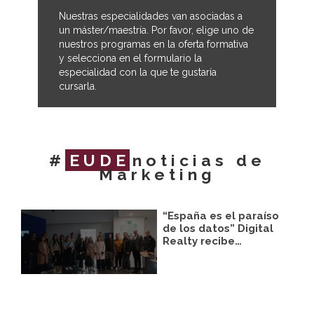
Nuestras especialidades van asociadas a
un máster/maestría. Por favor, elige uno de
nuestros programas en la oferta formativa
y selecciona en el formulario la
especialidad con la que te gustaría
cursarla.
#
EUDE
noticias de
Marketing
“España es el paraíso
de los datos” Digital
Realty recibe…