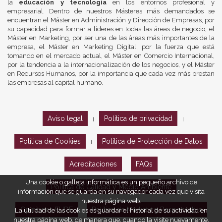
la
educación y tecnología
en los entornos profesional y
empresarial. Dentro de nuestros Másteres más demandados se
encuentran el Máster en Administración y Dirección de Empresas, por
su capacidad para formar a líderes en todas las áreas de negocio, el
Máster en Marketing, por ser una de las áreas más importantes de la
empresa, el Máster en Marketing Digital, por la fuerza que está
tomando en el mercado actual, el Máster en Comercio Internacional,
por la tendencia a la internacionalización de los negocios, y el Máster
en Recursos Humanos, por la importancia que cada vez más prestan
las empresas al capital humano.
Aviso legal
Política de privacidad
|
|
Política de Cookies
Política de Protección de Datos
|
Acreditaciones
FAQs
Una cookie o galleta informática es un pequeño archivo de
Política de Calidad y Medio Ambiente
información que se guarda en su navegador cada vez que visita
nuestra página web.
Opiniones EUDE
Política de Marketing Responsable
La utilidad de las cookies es guardar el historial de su actividad en
nuestra página web, de manera que, cuando la visite nuevamente,