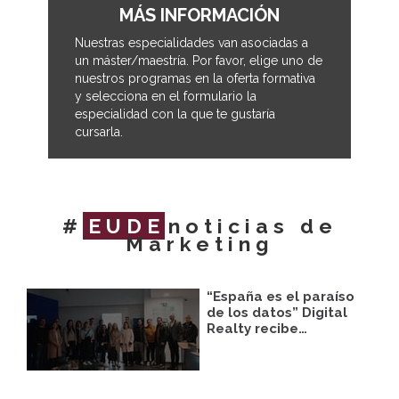
MÁS INFORMACIÓN
Nuestras especialidades van asociadas a
un máster/maestría. Por favor, elige uno de
nuestros programas en la oferta formativa
y selecciona en el formulario la
especialidad con la que te gustaría
cursarla.
#
EUDE
noticias de
Marketing
“España es el paraíso
de los datos” Digital
Realty recibe…