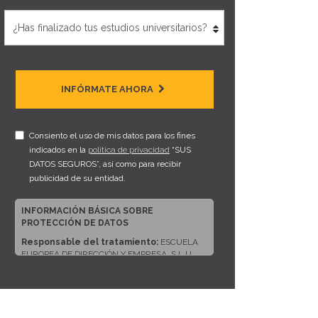
INFÓRMATE AHORA
Consiento el uso de mis datos para los fines
indicados en la
política de privacidad
“SUS
DATOS SEGUROS”, así como para recibir
publicidad de su entidad.
INFORMACIÓN BÁSICA SOBRE
PROTECCIÓN DE DATOS
Responsable del tratamiento:
ESCUELA
EUROPEA DE DIRECCIÓN Y EMPRESA, S.L.U.
Dirección del responsable:
CALLE ARTURO
SORIA, 245, CP 28033, MADRID (Madrid)
Finalidad:
Sus datos serán usados para poder
atender sus solicitudes y prestarle nuestros