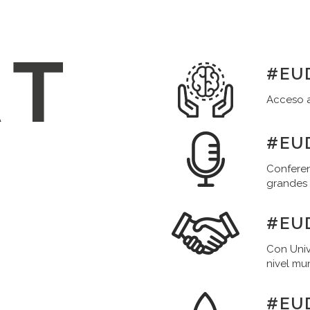
#EUD
Acceso a
#EUD
Conferen
grandes
#EU
Con Univ
nivel mu
#EU