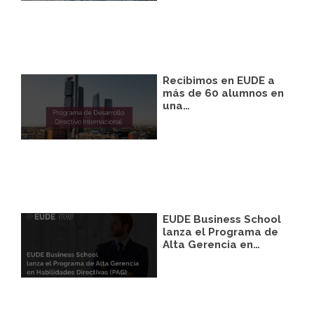
podrá facilitarnos mediante la casilla
correspondiente establecida al efecto.
Destinatarios:
Con carácter general, sólo el
personal de nuestra entidad que esté
debidamente autorizado podrá tener
conocimiento de la información que le
Recibimos en EUDE a
pedimos.
más de 60 alumnos en
una…
Derechos:
Tiene derecho a saber qué
información tenemos sobre usted, corregirla
y eliminarla, tal y como se explica en la
información adicional disponible en nuestra
página web.
Información adicional:
Más información
en el apartado “SUS DATOS SEGUROS” de
nuestra página web.
EUDE Business School
lanza el Programa de
Alta Gerencia en…