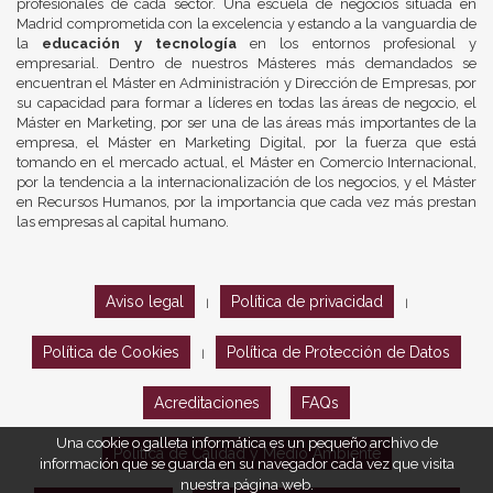
profesionales de cada sector. Una escuela de negocios situada en
Madrid comprometida con la excelencia y estando a la vanguardia de
la
educación y tecnología
en los entornos profesional y
empresarial. Dentro de nuestros Másteres más demandados se
encuentran el Máster en Administración y Dirección de Empresas, por
su capacidad para formar a líderes en todas las áreas de negocio, el
Máster en Marketing, por ser una de las áreas más importantes de la
empresa, el Máster en Marketing Digital, por la fuerza que está
tomando en el mercado actual, el Máster en Comercio Internacional,
por la tendencia a la internacionalización de los negocios, y el Máster
en Recursos Humanos, por la importancia que cada vez más prestan
las empresas al capital humano.
Aviso legal
Política de privacidad
|
|
Política de Cookies
Política de Protección de Datos
|
Acreditaciones
FAQs
Una cookie o galleta informática es un pequeño archivo de
Política de Calidad y Medio Ambiente
información que se guarda en su navegador cada vez que visita
nuestra página web.