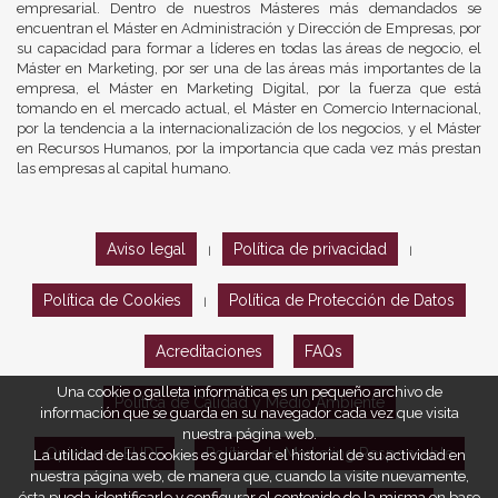
empresarial. Dentro de nuestros Másteres más demandados se
encuentran el Máster en Administración y Dirección de Empresas, por
su capacidad para formar a líderes en todas las áreas de negocio, el
Máster en Marketing, por ser una de las áreas más importantes de la
empresa, el Máster en Marketing Digital, por la fuerza que está
tomando en el mercado actual, el Máster en Comercio Internacional,
por la tendencia a la internacionalización de los negocios, y el Máster
en Recursos Humanos, por la importancia que cada vez más prestan
las empresas al capital humano.
Aviso legal
Política de privacidad
|
|
Política de Cookies
Política de Protección de Datos
|
Acreditaciones
FAQs
Una cookie o galleta informática es un pequeño archivo de
Política de Calidad y Medio Ambiente
información que se guarda en su navegador cada vez que visita
nuestra página web.
Opiniones EUDE
Política de Marketing Responsable
La utilidad de las cookies es guardar el historial de su actividad en
nuestra página web, de manera que, cuando la visite nuevamente,
ésta pueda identificarle y configurar el contenido de la misma en base