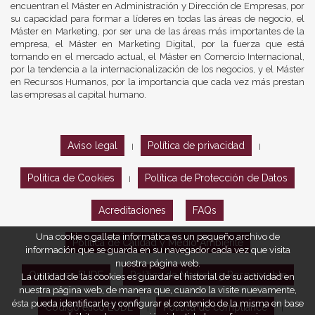
encuentran el Máster en Administración y Dirección de Empresas, por
su capacidad para formar a líderes en todas las áreas de negocio, el
Máster en Marketing, por ser una de las áreas más importantes de la
empresa, el Máster en Marketing Digital, por la fuerza que está
tomando en el mercado actual, el Máster en Comercio Internacional,
por la tendencia a la internacionalización de los negocios, y el Máster
en Recursos Humanos, por la importancia que cada vez más prestan
las empresas al capital humano.
Aviso legal
Política de privacidad
|
|
Política de Cookies
Política de Protección de Datos
|
Acreditaciones
FAQs
Una cookie o galleta informática es un pequeño archivo de
Política de Calidad y Medio Ambiente
información que se guarda en su navegador cada vez que visita
nuestra página web.
Opiniones EUDE
Política de Marketing Responsable
La utilidad de las cookies es guardar el historial de su actividad en
nuestra página web, de manera que, cuando la visite nuevamente,
ésta pueda identificarle y configurar el contenido de la misma en base
Código ético EUDE
Política de compliance
|
|