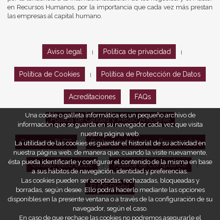
en Recursos Humanos, por la importancia que cada vez más prestan
las empresas al capital humano.
Aviso legal
Política de privacidad
|
|
Política de Cookies
Política de Protección de Datos
|
Acreditaciones
FAQs
Una cookie o galleta informática es un pequeño archivo de
Política de Calidad y Medio Ambiente
información que se guarda en su navegador cada vez que visita
nuestra página web.
Opiniones EUDE
Política de Marketing Responsable
La utilidad de las cookies es guardar el historial de su actividad en
nuestra página web, de manera que, cuando la visite nuevamente,
ésta pueda identificarle y configurar el contenido de la misma en base
Código ético EUDE
Política de compliance
|
|
a sus hábitos de navegación, identidad y preferencias.
Las cookies pueden ser aceptadas, rechazadas, bloqueadas y
EUDE Digital
borradas, según desee. Ello podrá hacerlo mediante las opciones
disponibles en la presente ventana o a través de la configuración de su
navegador, según el caso.
En caso de que rechace las cookies no podremos asegurarle el