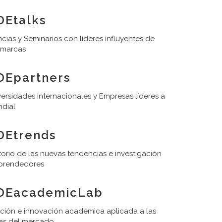
Etalks
cias y Seminarios con líderes influyentes de
 marcas
DEpartners
ersidades internacionales y Empresas líderes a
ndial
DEtrends
orio de las nuevas tendencias e investigación
prendedores
DEacademicLab
ación e innovación académica aplicada a las
as del mercado