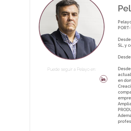
Pel
Pelay
PORT-
Desde 
SL, y 
Desde 
Desde 
Puede seguir a Pelayo en:
actual
en don
Creaci
compag
empres
Amplia
PRODU
Además
profes