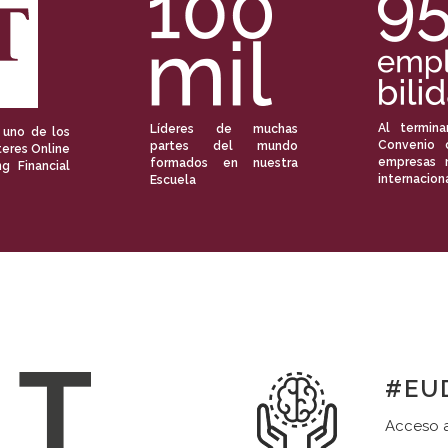
Al termina
Líderes de muchas
 uno de los
Convenio 
partes del mundo
eres Online
empresas 
formados en nuestra
ng Financial
internacion
Escuela
#EUD
Acceso a