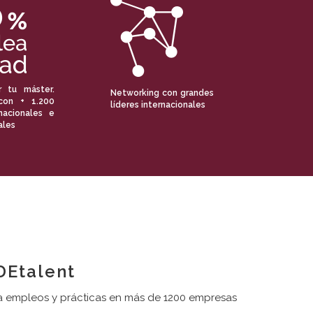
r tu máster.
Networking con grandes
con + 1.200
líderes internacionales
nacionales e
ales
Etalent
 empleos y prácticas en más de 1200 empresas