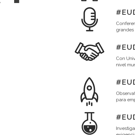
#EUD
Conferen
grandes
#EU
Con Univ
nivel mu
#EU
Observat
para em
#EU
Investig
exigenci