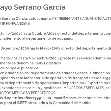
ayo Serrano García
o Serrano García, actualmente, REPRESENTANTE ADUANERO AUTOR
TIR FORWARDERS.
Junio/2008 hasta Octubre/2013, director del departamento comer
complemento al departamento de aduanas.
Diciembre/2006 hasta Mayo/2008 director del departamento de 
Marzo/95 hasta Noviembre/2006, preste mis servicios dentro de
mente se denomina Kerry Logistics)
de ocupe el puesto de:
ón y dirección del departamento de aduanas desde la fundación
inando esta labor con la de operativo de transporte aéreo. (199
a el departamento de operaciones (Importación / Exportación aé
 experiencia en calculo y gestión de IMPUESTOS ESPECIALES, así
CTOS MÉDICOS Y PERECEDEROS.
 durante los años 1999-2000, impartí clases de estadística intr
or para el IMEFE, vinculado a la Comunidad de Madrid.