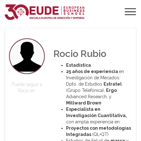
PROFESORADO DE
EUDE
Rocio Rubio
Estadística
25 años de experiencia
en
Investigación de Mecados:
Dpto. de Estudios
Estratel
Puede seguir a
(Grupo Telefónica),
Ergo
Rocio en:
Advanced Research, y
Millward
Brown
Especialista en
Investigación Cuantitativa,
con amplia experiencia en:
Proyectos con metodologías
Integradas
(QL+QT)
Estudios de Salud de
marca
y