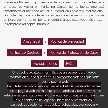
Máster en Marketing, por ser una de las áreas más importantes de la
empresa, el Máster en Marketing Digital, por la fuerza que está
tomando en el mercado actual, el Máster en Comercio Internacional,
por la tendencia a la internacionalización de los negocios, y el Máster
en Recursos Humanos, por la importancia que cada vez más prestan
las empresas al capital humano.
Aviso legal
Política de privacidad
|
|
Política de Cookies
Política de Protección de Datos
|
Acreditaciones
FAQs
Una cookie o galleta informática es un pequeño archivo de
Política de Calidad y Medio Ambiente
información que se guarda en su navegador cada vez que visita
nuestra página web.
Opiniones EUDE
Política de Marketing Responsable
La utilidad de las cookies es guardar el historial de su actividad en
nuestra página web, de manera que, cuando la visite nuevamente,
ésta pueda identificarle y configurar el contenido de la misma en base
Código ético EUDE
Política de compliance
|
|
a sus hábitos de navegación, identidad y preferencias.
Las cookies pueden ser aceptadas, rechazadas, bloqueadas y