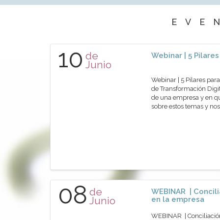
EVE
10
de
Webinar | 5 Pilare
Junio
Webinar | 5 Pilares pa
de Transformación Digit
de una empresa y en qué
sobre estos temas y nos
08
de
WEBINAR | Concili
Junio
en la empresa
WEBINAR | Conciliación