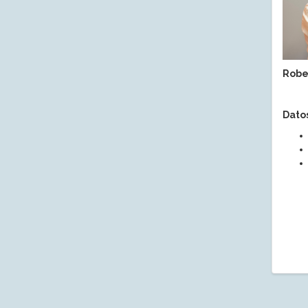
Rober
Dato