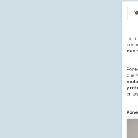
W
La ir
cono
que n
Poner
que fa
moti
y ret
en la
Pone