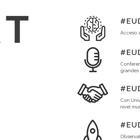
#EUD
Acceso a
#EUD
Conferen
grandes
#EU
Con Univ
nivel mu
#EU
Observat