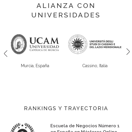
ALIANZA CON
UNIVERSIDADES
ia, España
Cassino, Italia
Madrid, Es
RANKINGS Y TRAYECTORIA
Escuela de Negocios Número 1
en España en Másteres Online