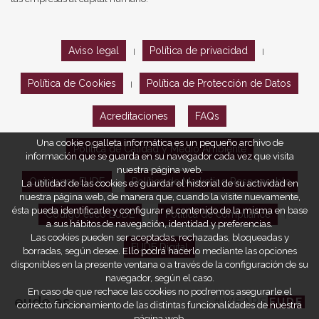
Aviso legal
Política de privacidad
|
|
Política de Cookies
Política de Protección de Datos
|
Acreditaciones
FAQs
Una cookie o galleta informática es un pequeño archivo de
Política de Calidad y Medio Ambiente
información que se guarda en su navegador cada vez que visita
nuestra página web.
Opiniones EUDE
Política de Marketing Responsable
La utilidad de las cookies es guardar el historial de su actividad en
nuestra página web, de manera que, cuando la visite nuevamente,
ésta pueda identificarle y configurar el contenido de la misma en base
Código ético EUDE
Política de compliance
|
|
a sus hábitos de navegación, identidad y preferencias.
Las cookies pueden ser aceptadas, rechazadas, bloqueadas y
EUDE Digital
borradas, según desee. Ello podrá hacerlo mediante las opciones
disponibles en la presente ventana o a través de la configuración de su
navegador, según el caso.
En caso de que rechace las cookies no podremos asegurarle el
eude.es
#WEARE
EUDE
correcto funcionamiento de las distintas funcionalidades de nuestra
página web.