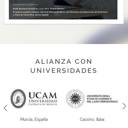
ALIANZA CON
UNIVERSIDADES
Cassino, Italia
Madrid, España
*