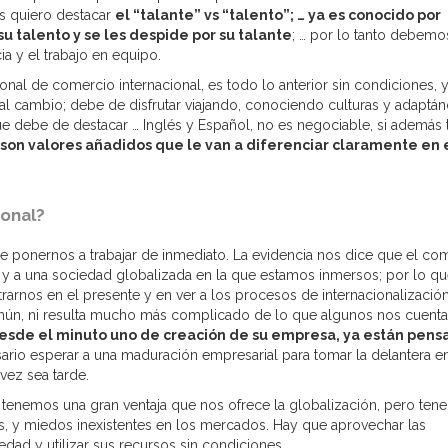
ás quiero destacar
el “talante” vs “talento”; … ya es conocido por
 su talento y se les despide por su talante
; … por lo tanto debemo
ia y el trabajo en equipo.
al de comercio internacional, es todo lo anterior sin condiciones, 
al cambio; debe de disfrutar viajando, conociendo culturas y adaptá
que debe de destacar … Inglés y Español, no es negociable, si además 
 son valores añadidos que le van a diferenciar claramente en 
ional?
de ponernos a trabajar de inmediato. La evidencia nos dice que el co
a y a una sociedad globalizada en la que estamos inmersos; por lo qu
arnos en el presente y en ver a los procesos de internacionalizació
mún, ni resulta mucho más complicado de lo que algunos nos cuenta
desde el minuto uno de creación de su empresa, ya están pen
rio esperar a una maduración empresarial para tomar la delantera en
vez sea tarde.
 tenemos una gran ventaja que nos ofrece la globalización, pero te
s, y miedos inexistentes en los mercados. Hay que aprovechar las
dad y utilizar sus recursos sin condiciones.