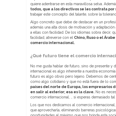
quiere adentrarse en esta maravillosa selva. Adem
todos, que a los directivos se les contrata por
trabajar este concepto del talante, sobre la toleranc
Algo concreto que debe de destacar en un profesion
además una alta dosis de motivación y adaptación 
a ellas con facilidad. De los idiomas sobra decir, 
facilidad, atreverse con el
Chino, Ruso o el Árabe
comercio internacional.
¿Qué futuro tiene el comercio internac
No me gusta hablar de futuro, sino de presente y 
internacional es algo inherente a nuestra economí
futuro es algo obvio pero lejano. Debemos de centr
como algo cotidiano y que no está fuera de lo co
países del norte de Europa, los empresarios 
en salir al exterior; esa es la clave.
No es necesa
comercio internacional, … si esperas demasiado tal 
Los que nos dedicamos al comercio internacional,
que aprovecharla, eliminando barreras psicológica
oportunidades al máximo que nos brinda esta socie