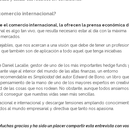
comercio internacional?
e el comercio internacional, la ofrecen la prensa económica d
al es algo tan vivo, que resulta necesario estar al día con la máxima
s mercados.
ables, que nos acercan a una visión que debe de tener un profesion
que también son de aplicación a todo aquel que tenga iniciativas
e Daniel Lacalle, gestor de uno de los más importantes hedge funds 
ante viaje al interior del mundo de las altas finanzas, un entorno
a recomendable es
Simplicidad
del autor Edward de Bono; un libro qu
 pensamiento de la mano de uno de los mayores expertos en creativ
 de las cosas que nos rodean. No obstante, aunque todos ansiamos
cil conseguir que nuestras vidas sean más sencillas.
acional e internacional y descargar tensiones ampliando conocimien
s al mundo empresarial y directiva que tanto nos apasiona.
Muchas gracias y ha sido un placer compartir esta entrevista con vos