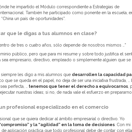
ónde he impartido el Módulo correspondiente a Estrategias de
Internacional. También he participado como ponente en la escuela, e
y “China un país de oportunidades”.
r que le digas a tus alumnos en clase?
 dentro de tres o cuatro años, sólo depende de nosotros mismos …”
minio público, pero que para mi resume y sobre todo justifica el sen
a sea empresario, directivo, empleado o simplemente alguien que se
o siempre les digo a mis alumnos que
desarrollen la capacidad pa
co que se queda en el papel, no deja de ser una iniciativa frustrada, … 
sea perfecta, …
tenemos que tener el derecho a equivocarnos
, 
ejecutar nuestras ideas; si no, de nada vale el esfuerzo en prepararno
 un profesional especializado en el comercio
sional que se quiera dedicar al ámbito empresarial o directivo. Yo
 “compromiso” y la “agilidad” en la toma de decisiones
. Con mi
s de aplicación práctica que todo profesional debe de contar con ella