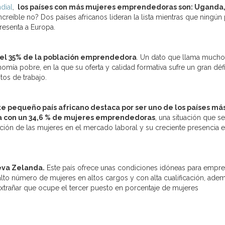
dial
,
los países con más mujeres emprendedoras son: Uganda
ncreíble no? Dos países africanos lideran la lista mientras que ningún 
resenta a Europa.
 el 35% de la población emprendedora
. Un dato que llama mucho
ía pobre, en la que su oferta y calidad formativa sufre un gran défic
tos de trabajo.
te pequeño país africano destaca por ser uno de los países má
nta con un 34,6 % de mujeres emprendedoras
, una situación que se
ación de las mujeres en el mercado laboral y su creciente presencia 
ueva Zelanda.
Este país ofrece unas condiciones idóneas para empre
to número de mujeres en altos cargos y con alta cualificación, ade
xtrañar que ocupe el tercer puesto en porcentaje de mujeres