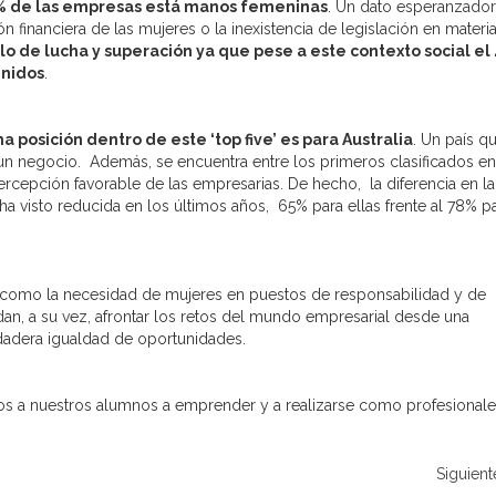
,6% de las empresas está manos femeninas
. Un dato esperanzado
ón financiera de las mujeres o la inexistencia de legislación en materi
lo de lucha y superación ya que pese a este contexto social el
Unidos
.
 posición dentro de este ‘top five’ es para Australia
. Un país q
r un negocio. Además, se encuentra entre los primeros clasificados en
epción favorable de las empresarias. De hecho, la diferencia en la
 visto reducida en los últimos años, 65% para ellas frente al 78% p
lta como la necesidad de mujeres en puestos de responsabilidad y de
an, a su vez, afrontar los retos del mundo empresarial desde una
rdadera igualdad de oportunidades.
s a nuestros alumnos a emprender y a realizarse como profesionale
Siguient