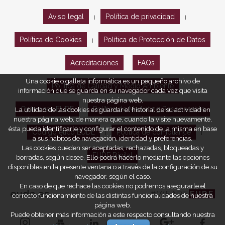
Aviso legal
Política de privacidad
|
|
Política de Cookies
Política de Protección de Datos
|
Acreditaciones
FAQs
Una cookie o galleta informática es un pequeño archivo de
Política de Calidad y Medio Ambiente
información que se guarda en su navegador cada vez que visita
nuestra página web.
Opiniones EUDE
Política de Marketing Responsable
La utilidad de las cookies es guardar el historial de su actividad en
nuestra página web, de manera que, cuando la visite nuevamente,
ésta pueda identificarle y configurar el contenido de la misma en base
Código ético EUDE
Política de compliance
|
|
a sus hábitos de navegación, identidad y preferencias.
Las cookies pueden ser aceptadas, rechazadas, bloqueadas y
EUDE Digital
borradas, según desee. Ello podrá hacerlo mediante las opciones
disponibles en la presente ventana o a través de la configuración de su
navegador, según el caso.
En caso de que rechace las cookies no podremos asegurarle el
eude.es
#WEARE
EUDE
correcto funcionamiento de las distintas funcionalidades de nuestra
página web.
Puede obtener más información a este respecto consultando nuestra