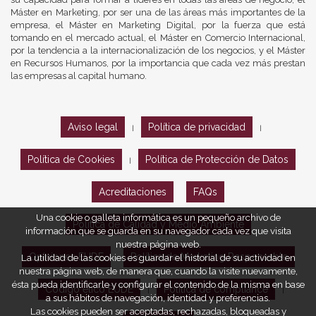
Máster en Marketing, por ser una de las áreas más importantes de la
empresa, el Máster en Marketing Digital, por la fuerza que está
tomando en el mercado actual, el Máster en Comercio Internacional,
por la tendencia a la internacionalización de los negocios, y el Máster
en Recursos Humanos, por la importancia que cada vez más prestan
las empresas al capital humano.
Aviso legal
Política de privacidad
|
|
Política de Cookies
Política de Protección de Datos
|
Acreditaciones
FAQs
Una cookie o galleta informática es un pequeño archivo de
Política de Calidad y Medio Ambiente
información que se guarda en su navegador cada vez que visita
nuestra página web.
Opiniones EUDE
Política de Marketing Responsable
La utilidad de las cookies es guardar el historial de su actividad en
nuestra página web, de manera que, cuando la visite nuevamente,
ésta pueda identificarle y configurar el contenido de la misma en base
Código ético EUDE
Política de compliance
|
|
a sus hábitos de navegación, identidad y preferencias.
Las cookies pueden ser aceptadas, rechazadas, bloqueadas y