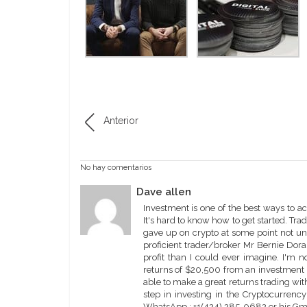
Anterior
No hay comentarios
Dave allen
Investment is one of the best ways to a
It's hard to know how to get started. Tr
gave up on crypto at some point not un
proficient trader/broker Mr Bernie Dora
profit than I could ever imagine. I'm 
returns of $20,500 from an investment o
able to make a great returns trading wit
step in investing in the Cryptocurrenc
WhatsApp : +1(424) 285-0682 or his G