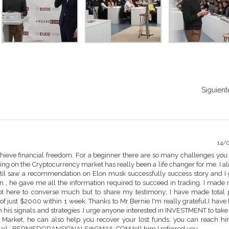
Siguient
14/
chieve financial freedom. For a beginner there are so many challenges you 
ading on the Cryptocurrency market has really been a life changer for me. I a
til saw a recommendation on Elon musk successfully success story and I 
n , he gave me all the information required to succeed in trading. I made
not here to converse much but to share my testimony; I have made total p
f just $2000 within 1 week. Thanks to Mr Bernie I'm really grateful,I have
h his signals and strategies .I urge anyone interested in INVESTMENT to take
y Market, he can also help you recover your lost funds, you can reach h
mail : BERNIEDORANSIGNALS@GMAIL.COM tell him I referred you