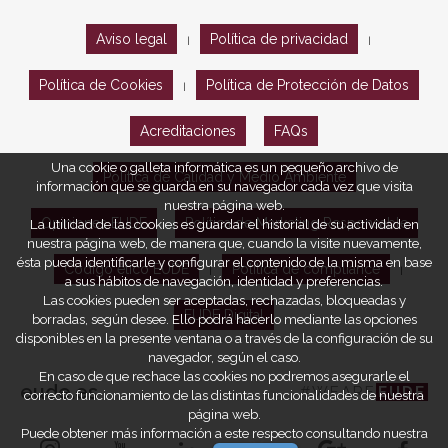
Aviso legal
Política de privacidad
|
|
Política de Cookies
Política de Protección de Datos
|
Acreditaciones
FAQs
Una cookie o galleta informática es un pequeño archivo de
Política de Calidad y Medio Ambiente
información que se guarda en su navegador cada vez que visita
nuestra página web.
Opiniones EUDE
Política de Marketing Responsable
La utilidad de las cookies es guardar el historial de su actividad en
nuestra página web, de manera que, cuando la visite nuevamente,
ésta pueda identificarle y configurar el contenido de la misma en base
Código ético EUDE
Política de compliance
|
|
a sus hábitos de navegación, identidad y preferencias.
Las cookies pueden ser aceptadas, rechazadas, bloqueadas y
EUDE Digital
borradas, según desee. Ello podrá hacerlo mediante las opciones
disponibles en la presente ventana o a través de la configuración de su
navegador, según el caso.
En caso de que rechace las cookies no podremos asegurarle el
eude.es
#WEARE
EUDE
correcto funcionamiento de las distintas funcionalidades de nuestra
página web.
Puede obtener más información a este respecto consultando nuestra